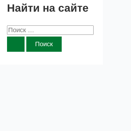
Найти на сайте
П
о
и
с
к
: