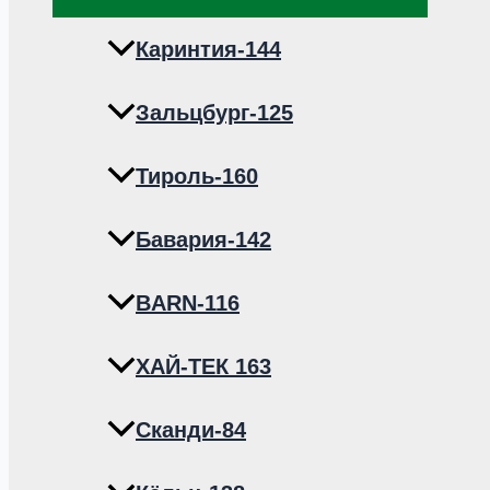
меню
Каринтия-144
Зальцбург-125
Тироль-160
Бавария-142
BARN-116
ХАЙ-ТЕК 163
Сканди-84