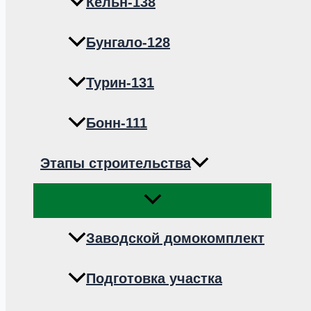
Кёльн-138
Бунгало-128
Турин-131
Бонн-111
Этапы строительства
Переключатель
меню
Заводской домокомплект
Подготовка участка